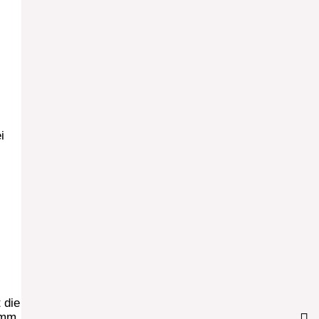
i
 die
amm.