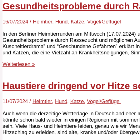
Gesundheitsprobleme durch R
16/07/2024
/
Heimtier
,
Hund
,
Katze
,
Vogel/Geflügel
In den Berliner Heimtierrunden am Mittwoch (17.07.2024) 
Gesundheitsprobleme durch Rassezucht und möglichen Aus
Kuscheltierdrama” und “Geschundene Gefährten” erklärt i
und Katzen, die eine Vielzahl an Krankheitsneigungen, Si
Weiterlesen »
Haustiere dringend vor Hitze 
11/07/2024
/
Heimtier
,
Hund
,
Katze
,
Vogel/Geflügel
Auch wenn die derzeitige Wetterlage in Deutschland eher 
könnte schon bald wieder in einigen Regionen mit sommer
sein. Viele Haus- und Heimtiere leiden, genau wie wir Men
Hitzschlag zu erleiden, sind alte, kranke und/oder übergew