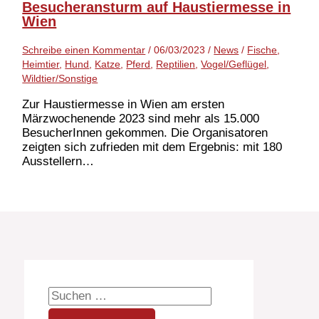
Besucheransturm auf Haustiermesse in
Wien
Schreibe einen Kommentar
/
06/03/2023
/
News
/
Fische
,
Heimtier
,
Hund
,
Katze
,
Pferd
,
Reptilien
,
Vogel/Geflügel
,
Wildtier/Sonstige
Zur Haustiermesse in Wien am ersten
Märzwochenende 2023 sind mehr als 15.000
BesucherInnen gekommen. Die Organisatoren
zeigten sich zufrieden mit dem Ergebnis: mit 180
Ausstellern…