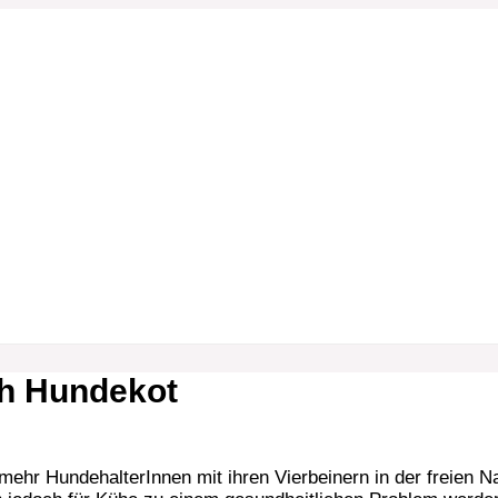
S
u
c
h
e
n
n
a
c
h
ch Hundekot
:
ehr HundehalterInnen mit ihren Vierbeinern in der freien N