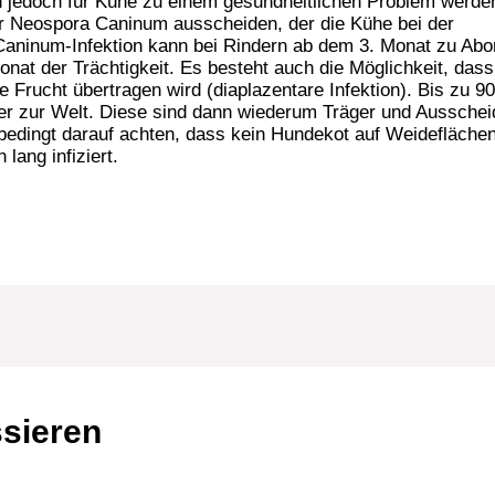
 jedoch für Kühe zu einem gesundheitlichen Problem werde
r Neospora Caninum ausscheiden, der die Kühe bei der
Caninum-Infektion kann bei Rindern ab dem 3. Monat zu Abo
onat der Trächtigkeit. Es besteht auch die Möglichkeit, dass
ie Frucht übertragen wird (diaplazentare Infektion). Bis zu 9
lber zur Welt. Diese sind dann wiederum Träger und Ausschei
bedingt darauf achten, dass kein Hundekot auf Weidefläche
 lang infiziert.
ssieren