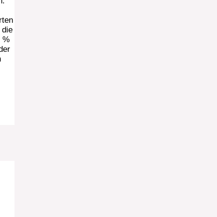
n.
rten
 die
0 %
der
n