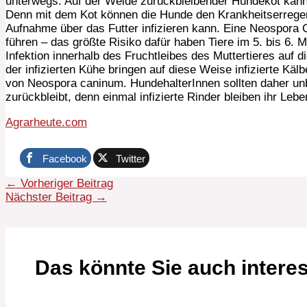
unterwegs. Auf der Weide zurückbleibender Hundekot kann
Denn mit dem Kot können die Hunde den Krankheitserrege
Aufnahme über das Futter infizieren kann. Eine Neospora 
führen – das größte Risiko dafür haben Tiere im 5. bis 6. M
Infektion innerhalb des Fruchtleibes des Muttertieres auf d
der infizierten Kühe bringen auf diese Weise infizierte Kä
von Neospora caninum. HundehalterInnen sollten daher un
zurückbleibt, denn einmal infizierte Rinder bleiben ihr Leben
Agrarheute.com
0
Facebook
Twitter
←
Vorheriger Beitrag
Nächster Beitrag
→
Das könnte Sie auch intere