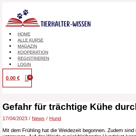
Zum
Inhalt
springen
HOME
ALLE KURSE
MAGAZIN
KOOPERATION
REGISTRIEREN
LOGIN
0.00
€
Gefahr für trächtige Kühe dur
17/04/2023
/
News
/
Hund
Mit dem Frühling hat die Weidezeit begonnen. Zudem sind m