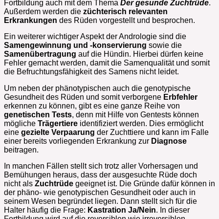
Fortbildung auch mit dem Thema
Der gesunde Zuchtrüde
.
Außerdem werden die
züchterisch relevanten
Erkrankungen
des Rüden vorgestellt und besprochen.
Ein weiterer wichtiger Aspekt der Andrologie sind die
Samengewinnung und -konservierung
sowie die
Samenübertragung
auf die Hündin. Hierbei dürfen keine
Fehler gemacht werden, damit die Samenqualität und somit
die Befruchtungsfähigkeit des Samens nicht leidet.
Um neben der phänotypischen auch die genotypische
Gesundheit des Rüden und somit verborgene
Erbfehler
erkennen zu können, gibt es eine ganze Reihe von
genetischen Tests
, denn mit Hilfe von Gentests können
mögliche
Trägertiere
identifiziert werden. Dies ermöglicht
eine
gezielte Verpaarung
der Zuchttiere und kann im Falle
einer bereits vorliegenden Erkrankung zur
Diagnose
beitragen.
In manchen Fällen stellt sich trotz aller Vorhersagen und
Bemühungen heraus, dass der ausgesuchte Rüde doch
nicht als
Zuchtrüde
geeignet ist. Die Gründe dafür können in
der phäno- wie genotypischen Gesundheit oder auch in
seinem Wesen begründet liegen. Dann stellt sich für die
Halter häufig die Frage:
Kastration Ja/Nein
. In dieser
Fortbildung wird auf die reversiblen wie irreversiblen