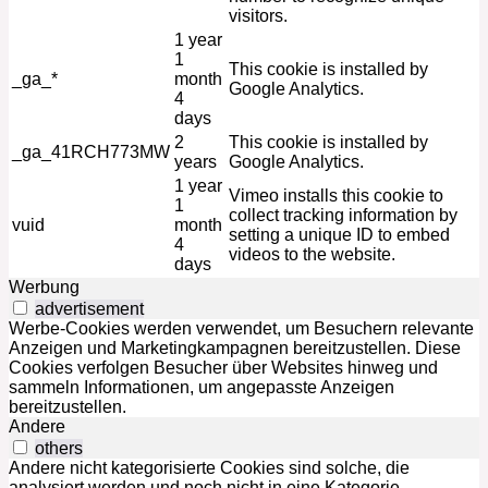
visitors.
1 year
1
This cookie is installed by
_ga_*
month
Google Analytics.
4
days
2
This cookie is installed by
_ga_41RCH773MW
years
Google Analytics.
1 year
Vimeo installs this cookie to
1
collect tracking information by
vuid
month
setting a unique ID to embed
4
videos to the website.
days
Werbung
advertisement
Werbe-Cookies werden verwendet, um Besuchern relevante
Anzeigen und Marketingkampagnen bereitzustellen. Diese
Cookies verfolgen Besucher über Websites hinweg und
sammeln Informationen, um angepasste Anzeigen
bereitzustellen.
Andere
others
Andere nicht kategorisierte Cookies sind solche, die
analysiert werden und noch nicht in eine Kategorie