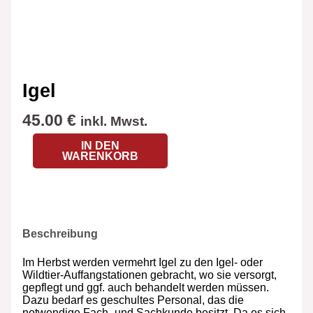
Igel
45.00
€
inkl. Mwst.
IN DEN
WARENKORB
Beschreibung
Im Herbst werden vermehrt Igel zu den Igel- oder
Wildtier-Auffangstationen gebracht, wo sie versorgt,
gepflegt und ggf. auch behandelt werden müssen.
Dazu bedarf es geschultes Personal, das die
notwendige Fach- und Sachkunde besitzt. Da es sich