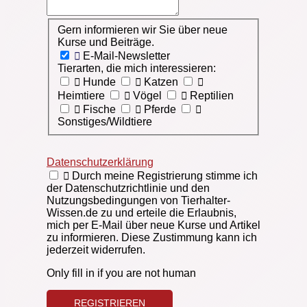
Gern informieren wir Sie über neue Kurse und Beitr
Gern informieren wir Sie über neue
Kurse und Beiträge.
E-Mail-Newsletter
Tierarten, die mich interessieren:
Hunde
Katzen
Heimtiere
Vögel
Reptilien
Fische
Pferde
Sonstiges/Wildtiere
Datenschutzerklärung
Durch meine Registrierung stimme ich
der Datenschutzrichtlinie und den
Nutzungsbedingungen von Tierhalter-
Wissen.de zu und erteile die Erlaubnis,
mich per E-Mail über neue Kurse und Artikel
zu informieren. Diese Zustimmung kann ich
jederzeit widerrufen.
Only fill in if you are not human