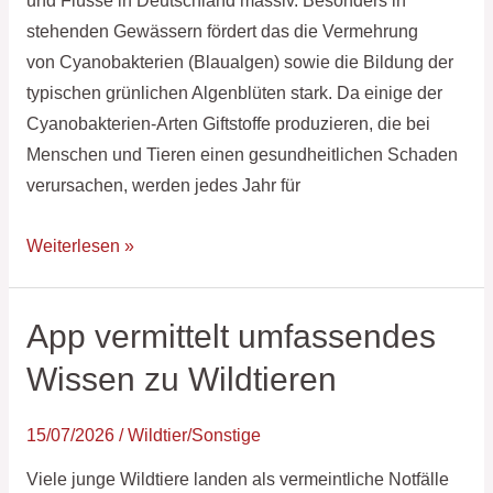
und Flüsse in Deutschland massiv. Besonders in
stehenden Gewässern fördert das die Vermehrung
von Cyanobakterien (Blaualgen) sowie die Bildung der
typischen grünlichen Algenblüten stark. Da einige der
Cyanobakterien-Arten Giftstoffe produzieren, die bei
Menschen und Tieren einen gesundheitlichen Schaden
verursachen, werden jedes Jahr für
Weiterlesen »
App vermittelt umfassendes
App
vermittelt
Wissen zu Wildtieren
umfassendes
Wissen
15/07/2026
/
Wildtier/Sonstige
zu
Viele junge Wildtiere landen als vermeintliche Notfälle
Wildtieren