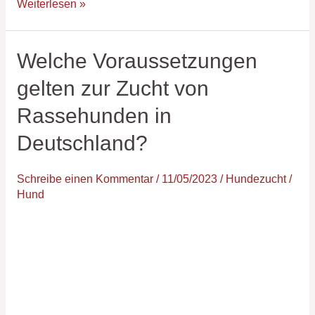
Weiterlesen »
Welche Voraussetzungen
Welche
Voraussetzungen
gelten zur Zucht von
gelten
Rassehunden in
zur
Zucht
Deutschland?
von
Rassehunden
Schreibe einen Kommentar
/
11/05/2023
/
Hundezucht
/
in
Hund
Deutschland?