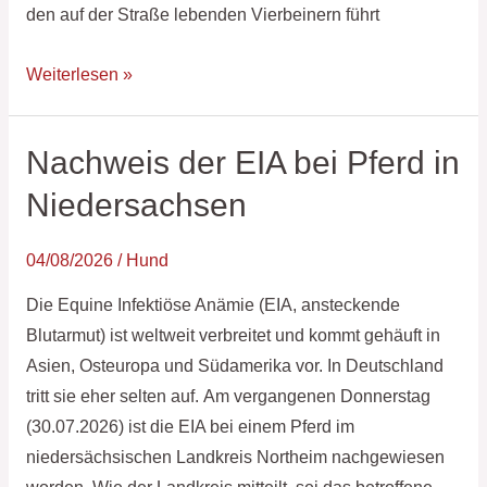
den auf der Straße lebenden Vierbeinern führt
Weiterlesen »
Nachweis der EIA bei Pferd in
Nachweis
der
Niedersachsen
EIA
bei
04/08/2026
/
Hund
Pferd
Die Equine Infektiöse Anämie (EIA, ansteckende
in
Blutarmut) ist weltweit verbreitet und kommt gehäuft in
Niedersachsen
Asien, Osteuropa und Südamerika vor. In Deutschland
tritt sie eher selten auf. Am vergangenen Donnerstag
(30.07.2026) ist die EIA bei einem Pferd im
niedersächsischen Landkreis Northeim nachgewiesen