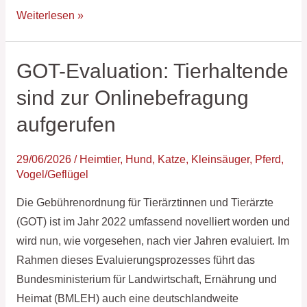
Weiterlesen »
GOT-Evaluation: Tierhaltende
GOT-
Evaluation:
sind zur Onlinebefragung
Tierhaltende
aufgerufen
sind
zur
29/06/2026
/
Heimtier
,
Hund
,
Katze
,
Kleinsäuger
,
Pferd
,
Onlinebefragung
Vogel/Geflügel
aufgerufen
Die Gebührenordnung für Tierärztinnen und Tierärzte
(GOT) ist im Jahr 2022 umfassend novelliert worden und
wird nun, wie vorgesehen, nach vier Jahren evaluiert. Im
Rahmen dieses Evaluierungsprozesses führt das
Bundesministerium für Landwirtschaft, Ernährung und
Heimat (BMLEH) auch eine deutschlandweite