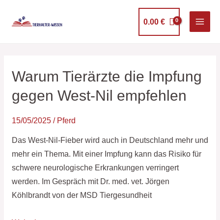
Zum
Inhalt
0.00
€
springen
Warum Tierärzte die Impfung
Warum
Tierärzte
gegen West-Nil empfehlen
die
Impfung
15/05/2025
/
Pferd
gegen
Das West-Nil-Fieber wird auch in Deutschland mehr und
West-
mehr ein Thema. Mit einer Impfung kann das Risiko für
Nil
schwere neurologische Erkrankungen verringert
empfehlen
werden. Im Gespräch mit Dr. med. vet. Jörgen
Köhlbrandt von der MSD Tiergesundheit