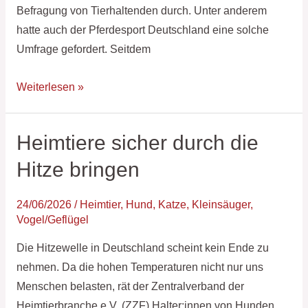
Befragung von Tierhaltenden durch. Unter anderem
hatte auch der Pferdesport Deutschland eine solche
Umfrage gefordert. Seitdem
Weiterlesen »
Heimtiere sicher durch die
Heimtiere
sicher
Hitze bringen
durch
die
24/06/2026
/
Heimtier
,
Hund
,
Katze
,
Kleinsäuger
,
Hitze
Vogel/Geflügel
bringen
Die Hitzewelle in Deutschland scheint kein Ende zu
nehmen. Da die hohen Temperaturen nicht nur uns
Menschen belasten, rät der Zentralverband der
Heimtierbranche e.V. (ZZF) Halter:innen von Hunden