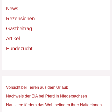
h
News
e
n
Rezensionen
n
Gastbeitrag
a
Artikel
c
h
Hundezucht
:
Vorsicht bei Tieren aus dem Urlaub
Nachweis der EIA bei Pferd in Niedersachsen
Haustiere fördern das Wohlbefinden ihrer Halter:innen