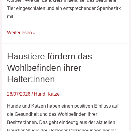
worden. Wie der Landkreis mitteilt, sei das betroffene
Tier eingeschläfert und ein entsprechender Sperrbezirk
mit
Weiterlesen »
Haustiere fördern das
Haustiere
fördern
Wohlbefinden ihrer
das
Halter:innen
Wohlbefinden
ihrer
28/07/2026
/
Hund
,
Katze
Halter:innen
Hunde und Katzen haben einen positiven Einfluss auf
die Gesundheit und das Wohlbefinden ihrer
Besitzer:innen. Das geht eindeutig aus der aktuellen
Haustier-Studie der Uelzener Versicherungen hervor.