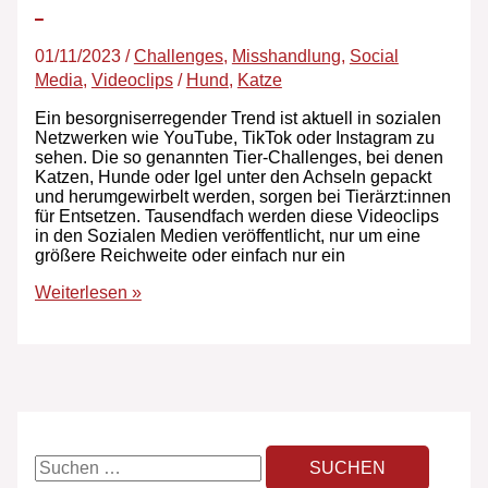
01/11/2023
/
Challenges
,
Misshandlung
,
Social
Media
,
Videoclips
/
Hund
,
Katze
Ein besorgniserregender Trend ist aktuell in sozialen
Netzwerken wie YouTube, TikTok oder Instagram zu
sehen. Die so genannten Tier-Challenges, bei denen
Katzen, Hunde oder Igel unter den Achseln gepackt
und herumgewirbelt werden, sorgen bei Tierärzt:innen
für Entsetzen. Tausendfach werden diese Videoclips
in den Sozialen Medien veröffentlicht, nur um eine
größere Reichweite oder einfach nur ein
Weiterlesen »