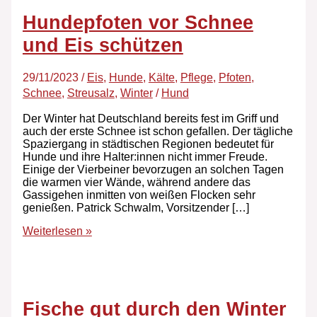
Hundepfoten vor Schnee
und Eis schützen
29/11/2023
/
Eis
,
Hunde
,
Kälte
,
Pflege
,
Pfoten
,
Schnee
,
Streusalz
,
Winter
/
Hund
Der Winter hat Deutschland bereits fest im Griff und
auch der erste Schnee ist schon gefallen. Der tägliche
Spaziergang in städtischen Regionen bedeutet für
Hunde und ihre Halter:innen nicht immer Freude.
Einige der Vierbeiner bevorzugen an solchen Tagen
die warmen vier Wände, während andere das
Gassigehen inmitten von weißen Flocken sehr
genießen. Patrick Schwalm, Vorsitzender […]
Weiterlesen »
Fische gut durch den Winter