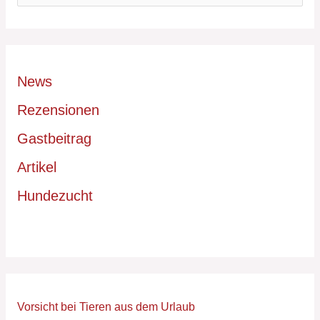
u
c
h
News
e
n
Rezensionen
n
Gastbeitrag
a
Artikel
c
h
Hundezucht
:
Vorsicht bei Tieren aus dem Urlaub