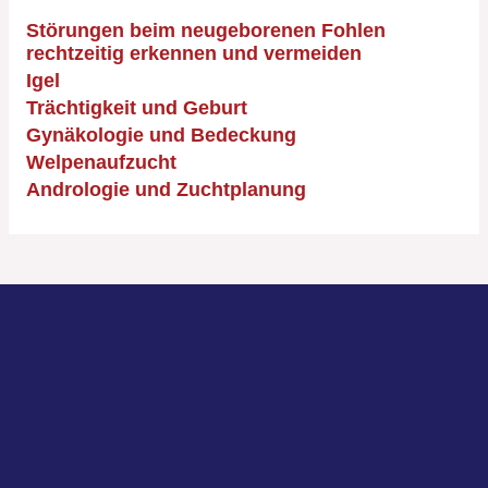
Störungen beim neugeborenen Fohlen
rechtzeitig erkennen und vermeiden
Igel
Trächtigkeit und Geburt
Gynäkologie und Bedeckung
Welpenaufzucht
Andrologie und Zuchtplanung