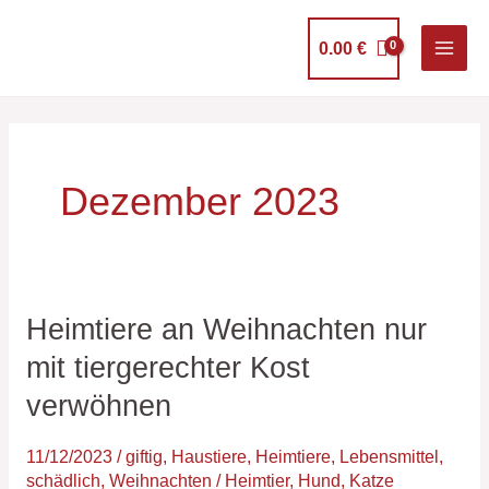
Zum
Inhalt
0.00
€
springen
Dezember 2023
Heimtiere an Weihnachten nur
Heimtiere
an
mit tiergerechter Kost
Weihnachten
verwöhnen
nur
mit
11/12/2023
/
giftig
,
Haustiere
,
Heimtiere
,
Lebensmittel
,
tiergerechter
schädlich
,
Weihnachten
/
Heimtier
,
Hund
,
Katze