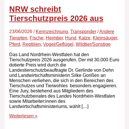
NRW schreibt
Tierschutzpreis 2026 aus
23/06/2026
/
Kennzeichnung
,
Transponder
/
Andere
Tierarten
,
Fische
,
Heimtier
,
Hund
,
Katze
,
Kleinsäuger
,
Pferd
,
Reptilien
,
Vogel/Geflügel
,
Wildtier/Sonstige
Das Land Nordrhein-Westfalen hat den
Tierschutzpreis 2026 ausgerufen. Der mit 30.000 Euro
dotierte Preis wird durch die
Landestierschutzbeauftragte Dr. Gerlinde von Dehn
und Landwirtschaftsministerin Silke Gorißen an
Menschen verliehen, die sich in den Bereichen des
Tierschutzes und Tierwohles besonders engagieren.
Eine Jury, bestehend aus Mitgliedern des
Tierschutzbeirates des Landes Nordrhein-Westfalen
sowie Mitarbeiter:innen des
Landwirtschaftsministeriums, wählt […]
Weiterlesen »