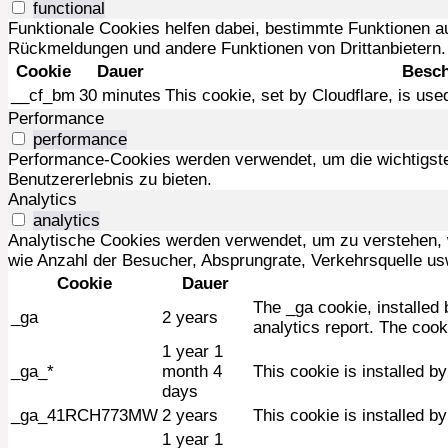
functional
Funktionale Cookies helfen dabei, bestimmte Funktionen a
Rückmeldungen und andere Funktionen von Drittanbietern.
Cookie
Dauer
Besch
__cf_bm
30 minutes
This cookie, set by Cloudflare, is us
Performance
performance
Performance-Cookies werden verwendet, um die wichtigste
Benutzererlebnis zu bieten.
Analytics
analytics
Analytische Cookies werden verwendet, um zu verstehen, wi
wie Anzahl der Besucher, Absprungrate, Verkehrsquelle us
Cookie
Dauer
The _ga cookie, installed 
_ga
2 years
analytics report. The coo
1 year 1
_ga_*
month 4
This cookie is installed b
days
_ga_41RCH773MW
2 years
This cookie is installed b
1 year 1