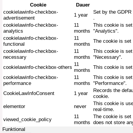
Cookie
Dauer
cookielawinfo-checkbox-
Set by the GDPR C
1 year
advertisement
.
cookielawinfo-checkbox-
11
This cookie is se
analytics
months
"Analytics".
cookielawinfo-checkbox-
11
The cookie is set
functional
months
cookielawinfo-checkbox-
11
This cookie is se
necessary
months
"Necessary".
11
cookielawinfo-checkbox-others
This cookie is se
months
cookielawinfo-checkbox-
11
This cookie is se
performance
months
"Performance".
Records the defau
CookieLawInfoConsent
1 year
cookie.
This cookie is us
elementor
never
real-time.
11
The cookie is set
viewed_cookie_policy
months
does not store an
Funktional