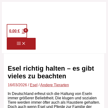
Zum
S
Inhalt
springen
u
c
h
0.00
€
e
n
n
a
c
Esel richtig halten – es gibt
h
vieles zu beachten
:
16/03/2026
/
Esel
/
Andere Tierarten
In Deutschland erfreut sich die Haltung von Eseln
immer größerer Beliebtheit. Die klugen und sozialen
Tiere werden immer öfter auch als Haustiere gehalten.
Doch auch wenn Esel und Pferde zur Familie der