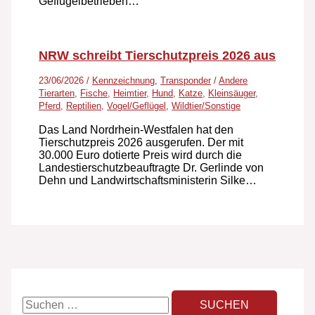
Geflügelbetrieben…
NRW schreibt Tierschutzpreis 2026 aus
23/06/2026
/
Kennzeichnung
,
Transponder
/
Andere
Tierarten
,
Fische
,
Heimtier
,
Hund
,
Katze
,
Kleinsäuger
,
Pferd
,
Reptilien
,
Vogel/Geflügel
,
Wildtier/Sonstige
Das Land Nordrhein-Westfalen hat den
Tierschutzpreis 2026 ausgerufen. Der mit
30.000 Euro dotierte Preis wird durch die
Landestierschutzbeauftragte Dr. Gerlinde von
Dehn und Landwirtschaftsministerin Silke…