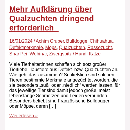
Mehr Aufklärung über
Qualzuchten dringend
erforderlich
16/01/2024
/
Achim Gruber
,
Bulldogge
,
Chihuahua
,
Defektmerkmale
,
Mops
,
Qualzuchten
,
Rassezucht
,
Shar Pei
,
Webinar
,
Zwergspitz
/
Hund
,
Katze
Viele Tierhalter:innen schaffen sich trotz großer
Tierliebe Haustiere aus Defekt- bzw. Qualzuchten an.
Wie geht das zusammen? Schließlich sind solchen
Tieren bestimmte Merkmale angezüchtet worden, die
sie besonders „süß“ oder „niedlich“ werden lassen, für
das jeweilige Tier sind damit jedoch große, meist
lebenslange Schmerzen und Leiden verbunden.
Besonders beliebt sind Französische Bulldoggen
oder Möpse, deren […]
Weiterlesen »